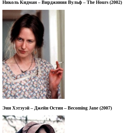
Николь Кидман – Вирджиния Вульф – The Hours (2002)
Энн Хэтэуэй – Джейн Остин – Becoming Jane (2007)