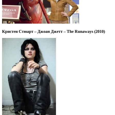
Кристен Стюарт – Джоан Джетт – The Runaways (2010)