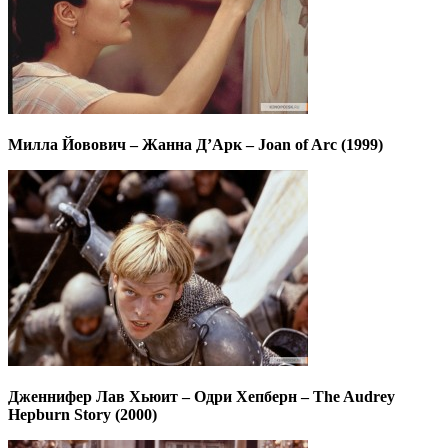
Милла Йовович – Жанна Д’Арк – Joan of Arc (1999)
Дженнифер Лав Хьюит – Одри Хепберн – The Audrey
Hepburn Story (2000)