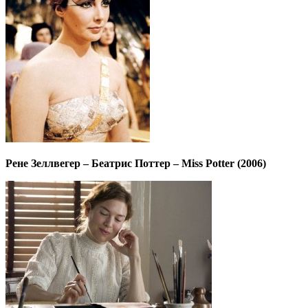
Рене Зеллвегер – Беатрис Поттер – Miss Potter (2006)