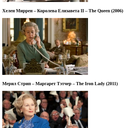
Хелен Миррен – Королева Елизавета II – The Queen (2006)
Мерил Стрип – Маргарет Тэтчер – The Iron Lady (2011)