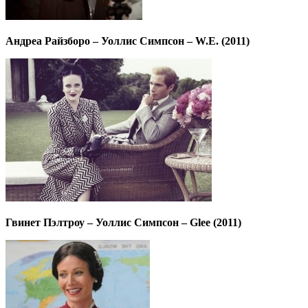
Андреа Райзборо – Уоллис Симпсон – W.E. (2011)
Гвинет Пэлтроу – Уоллис Симпсон – Glee (2011)